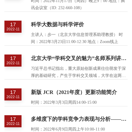
时间：2022年11月17日（周四）晚上9：00 地点：腾
纳（Caroline S. Wagner）教授以“China-United States
讯会议室（ID: 232-660-108）
Cooperation in Science and Technology：A Challenge to
Governance”为题进行了演讲。
17
科学大数据与科学评价
2022-11
主讲人：步一（北京大学信息管理系助理教授） 时
间：2022年3月23日11:00-12:30 地点：Zoom线上
17
北京大学“学科交叉的魅力”名师系列讲座第二季
2022-11
习近平总书记指出，重大原始创新成果往往萌发于深
厚的基础研究，产生于学科交叉领域，大学在这两方
面具有天然优势。“学科交叉的魅力”名师系列讲座作
为北京大学前沿交叉学科研究院拓展学术视野、普及
17
新版 JCR（2021年度）更新功能简介
交叉学科、提高原始创新能力的系列讲座，一经推
2022-11
时间：2022年3月3日周四14:00-15:00
出，就受到来自社会各界的广泛关注。在第一季中，
韩启德、乔杰、饶毅、钱乘旦四位名师大家分别从不
同领域为我们开启了交叉学科的大门。 由北京大学前
17
多维度下的学科竞争力表现与分析——InCites平台介绍与应用
2022-11
沿交叉学科研究院主办的“学科交叉的魅力”名师系列
时间：2022年6月9日周四上午10:00-11:00