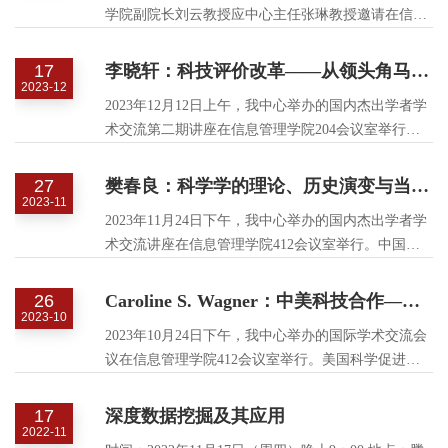
学院副院长刘云教授应中心主任张琳教授邀请在信息
管理学院412会议室作“颠覆性技术发展路径与前沿科
技融合创新”的学术报告，学院副院长吴江教授主持报
17
李晓轩：科技评价改革——从领头角马到彩虹桥
告会。
2023-12
2023年12月12日上午，我中心举办的国内杰出学者学
术交流第二期讲座在信息管理学院204会议室举行。
中科院科技战略咨询研究院二级研究员、中科院评估
研究中心主任、中国科学院大学公共政策与管理学院
27
樊春良：科学学的理论、历史演变与当代使命
政府管理系主任李晓轩研究员以“科技评价改革——从
2023-11
2023年11月24日下午，我中心举办的国内杰出学者学
领头角马到彩虹桥”为题进行了演讲。
术交流讲座在信息管理学院412会议室举行。中国科
学院科技战略咨询研究院二级研究员，中国科学院大
学公共政策与管理学院岗位教授、博士生导师樊春良
26
Caroline S. Wagner：中美科技合作——对治理的挑战
以“科学学的理论、历史演变与当代使命”为题进行了
2023-10
2023年10月24日下午，我中心举办的国际学术交流会
演讲。
议在信息管理学院412会议室举行。美国科学促进会
(AAAS)荣誉会员、美国国家科学基金会(NSF)国际科
学与工程办公室咨询委员会主席、美国外交关系委员
17
深度数据挖掘及其应用
会成员、《研究政策与战略管理》主编卡罗琳·S·瓦格
2022-11