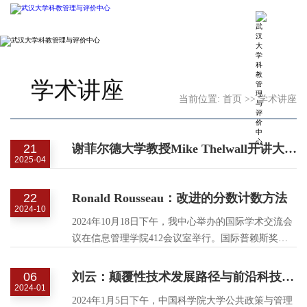
学术讲座
当前位置:
首页
>>
学术讲座
21
谢菲尔德大学教授Mike Thelwall开讲大语言模型在科研评价中的应用潜力与风险
2025-04
22
Ronald Rousseau：改进的分数计数方法
2024-10
2024年10月18日下午，我中心举办的国际学术交流会
议在信息管理学院412会议室举行。国际普赖斯奖获
得者、比利时鲁汶大学罗纳德·鲁索（Ronald
Rousseau）教授以“Modified Fractional Counting”为题
06
刘云：颠覆性技术发展路径与前沿科技融合创新
进行了演讲，中心主任张琳教授主持交流会。
2024-01
2024年1月5日下午，中国科学院大学公共政策与管理