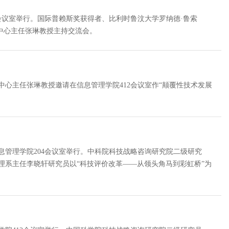
12会议室举行。国际普赖斯奖获得者、比利时鲁汶大学罗纳德·鲁索
题进行了演讲，中心主任张琳教授主持交流会。
应中心主任张琳教授邀请在信息管理学院412会议室作“颠覆性技术发展
信息管理学院204会议室举行。中科院科技战略咨询研究院二级研究
理系主任李晓轩研究员以“科技评价改革——从领头角马到彩虹桥”为