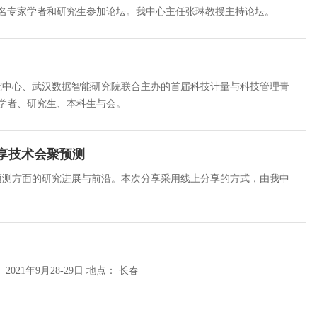
00名专家学者和研究生参加论坛。我中心主任张琳教授主持论坛。
研究中心、武汉数据智能研究院联合主办的首届科技计量与科技管理青
家学者、研究生、本科生与会。
分享技术会聚预测
聚预测方面的研究进展与前沿。本次分享采用线上分享的方式，由我中
组织单位： 本次会议由中国科学技术情报学会主办，吉林大学承办。 时间： 2021年9月28-29日 地点： 长春