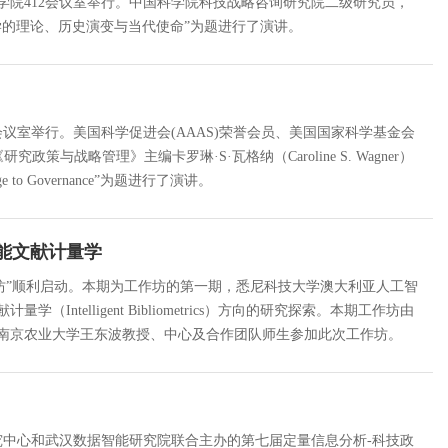
理学院412会议室举行。中国科学院科技战略咨询研究院二级研究员，
学的理论、历史演变与当代使命”为题进行了演讲。
2会议室举行。美国科学促进会(AAAS)荣誉会员、美国国家科学基金会
与战略管理》主编卡罗琳·S·瓦格纳（Caroline S. Wagner）
hallenge to Governance”为题进行了演讲。
智能文献计量学
理工作坊”顺利启动。本期为工作坊的第一期，悉尼科技大学澳大利亚人工智
elligent Bibliometrics）方向的研究探索。本期工作坊由
南京农业大学王东波教授、中心及合作团队师生参加此次工作坊。
研究中心和武汉数据智能研究院联合主办的第七届定量信息分析-科技政