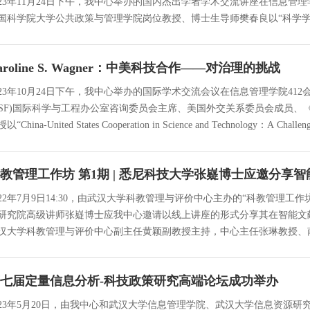
023年11月24日下午，我中心举办的国内杰出学者学术交流讲座在信息管
国科学院大学公共政策与管理学院岗位教授、博士生导师樊春良以“科学
aroline S. Wagner：中美科技合作——对治理的挑战
023年10月24日下午，我中心举办的国际学术交流会议在信息管理学院41
NSF)国际科学与工程办公室咨询委员会主席、美国外交关系委员会成员、《研究政策
以“China-United States Cooperation in Science and Technology：A C
教管理工作坊 第1期 | 悉尼科技大学张嶷博士应邀分享
022年7月9日14:30，由武汉大学科教管理与评价中心主办的“科教管
研究院高级讲师张嶷博士应我中心邀请以线上讲座的形式分享其在智能文献计量学（Int
汉大学科教管理与评价中心副主任黄颖副教授主持，中心主任张琳教授、
七届定量信息分析-科技政策研究高端论坛成功举办
023年5月20日，由我中心和武汉大学信息管理学院、武汉大学信息资源