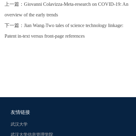
上一篇：
Giovanni Colavizza-Meta-research on COVID-19: An
overview of the early trends
下一篇：
Jian Wang-Two tales of science technology linkage:
Patent in-text versus front-page references
友情链接
武汉大学
武汉大学信息管理学院