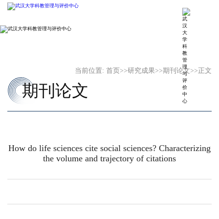
当前位置:
首页
>>
研究成果
>>
期刊论文
>>
正文
期刊论文
How do life sciences cite social sciences? Characterizing
the volume and trajectory of citations