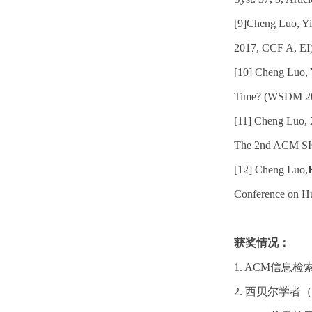
[9]Cheng Luo, Yi
2017, CCF A, EI
[10] Cheng Luo, 
Time? (WSDM 20
[11] Cheng Luo, 
The 2nd ACM SIG
[12] Cheng Luo,
Conference on Hu
获奖情况：
1. ACM信息检
2. 西贝尔学者（