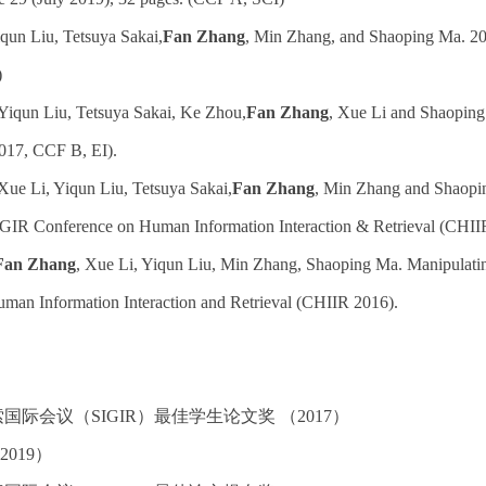
qun Liu, Tetsuya Sakai,
Fan Zhang
, Min Zhang, and Shaoping Ma. 20
)
Yiqun Liu, Tetsuya Sakai, Ke Zhou,
Fan Zhang
, Xue Li and Shaoping
17, CCF B, EI).
Xue Li, Yiqun Liu, Tetsuya Sakai,
Fan Zhang
, Min Zhang and Shaopin
IR Conference on Human Information Interaction & Retrieval (CHII
Fan Zhang
, Xue Li, Yiqun Liu, Min Zhang, Shaoping Ma. Manipulati
man Information Interaction and Retrieval (CHIIR 2016).
索国际会议（SIGIR）最佳学生论文奖 （2017）
2019）