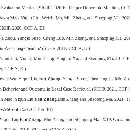
 Evaluation Metrics. (SIGIR 2020 Full Paper Honorable Mention, CCF
Jiaxin Mao, Yiqun Liu, Weizhi Ma, Min Zhang, and Shaoping Ma. 2020.
(SIGIR 2020, CCF A, EI)
Ke Zhou, Yunqiu Shao, Cheng Luo, Min Zhang, and Shaoping Ma. 201
n in Web Image Search? (SIGIR 2018, CCF A, EI)
Yiqun Liu, Xin Li, Min Zhang, Yinghui Xu, and Shaoping Ma. 2017. 
er, CCF A, EI)
ueyue Wu, Yiqun Liu,
Fan Zhang
, Yunqiu Shao, Chenliang Li, Min Zha
 Behavior and Outcome in Legal Case Retrieval. (SIGIR 2021, CCF A
xin Mao, Yiqun Liu,
Fan Zhang,
Min Zhang and Shaoping Ma. 2021. Tow
eWebConf 2021, CCF A, EI).
 Yiqun Liu,
Fan Zhang
, Min Zhang, and Shaoping Ma. 2019. On Annot
cle 29 (July 2019), 32 pages. (CCF A, SCI)