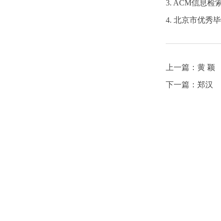
3. ACM信息检
4. 北京市优秀毕
上一篇：
黄 颖
下一篇：
郑汉
中心概况
研究团队
研究成果
科研项目
中心简介
教研人员
学术著作
国家级项目
研究领域
研究生
期刊论文
省部级项目