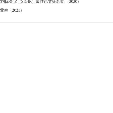
索国际会议（SIGIR）最佳论文提名奖 （2020）
业生（2021）
新闻资讯
友情链接
中心快讯
武汉大学
媒体转载
武汉大学信息管理学院