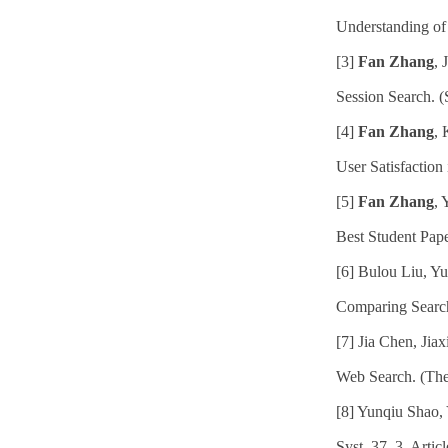
Understanding of
[3]
Fan Zhang
, 
Session Search. 
[4]
Fan Zhang
, 
User Satisfactio
[5]
Fan Zhang
, 
Best Student Pap
[6] Bulou Liu, Y
Comparing Search
[7] Jia Chen, Jia
Web Search. (Th
[8] Yunqiu Shao,
Syst. 37, 3, Arti