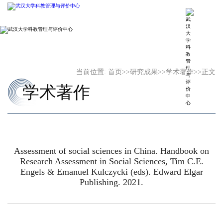
当前位置:
首页
>>
研究成果
>>
学术著作
>>
正文
学术著作
Assessment of social sciences in China. Handbook on
Research Assessment in Social Sciences, Tim C.E.
Engels & Emanuel Kulczycki (eds). Edward Elgar
Publishing. 2021.