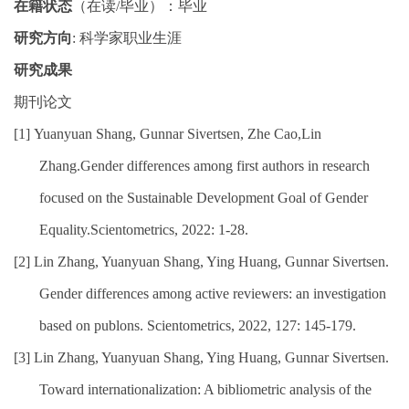
在籍状态
（在读
/
毕业）
：毕业
研究方向
:
科学家职业生涯
研究成果
期刊论文
[1]
Yuanyuan Shang, Gunnar Sivertsen, Zhe Cao,Lin
Zhang.Gender differences among first authors in research
focused on the Sustainable Development Goal of Gender
Equality.Scientometrics, 2022: 1-28.
[2]
Lin Zhang, Yuanyuan Shang, Ying Huang, Gunnar Sivertsen.
Gender differences among active reviewers: an investigation
based on publons. Scientometrics, 2022, 127: 145-179.
[3]
Lin Zhang, Yuanyuan Shang, Ying Huang, Gunnar Sivertsen.
Toward internationalization: A bibliometric analysis of the