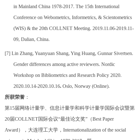
in Mainland China 1978-2017
.
The 15th International
Conference on Webometrics, Informetrics, & Scientometrics
(WIS) & the 20th COLLNET Meeting. 2019.11.06-2019.11-
09, Dalian, China.
[7]
Lin Zhang, Yuanyuan Shang, Ying Huang, Gunnar Sivertsen.
Gender differences among active reviewers.
Nordic
Workshop on Bibliometrics and Research Policy 2020.
2
020.10.14-2020.10.16
.
Oslo
,
Norway (Online)
.
所获
荣誉
：
第
15
届网络计量学、信息计量学和科学计量学国际会议暨第
20
届
COLLNET
国际会议“最佳论文奖”（
Best
Paper
Award
），大连理工大学，
Internationalization of the social